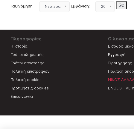
Ταξινόμηση:
Εμφάνιση:
Νεότερα
20
Πληροφορίες
Ο λογαρια
Η ιστορία
Είσοδος μέλ
Τρόποι πληρωμής
Εγγραφή
Τρόποι αποστολής
Όροι χρήσης
Πολιτική επιστροφών
Πολιτική απο
Πολιτική cookies
ΝΙΚΟΣ ΔΑΛΛ
Προτιμήσεις cookies
ENGLISH VER
Επικοινωνία