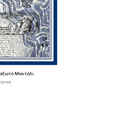
αξωτό Μαντήλι
s/pnoe