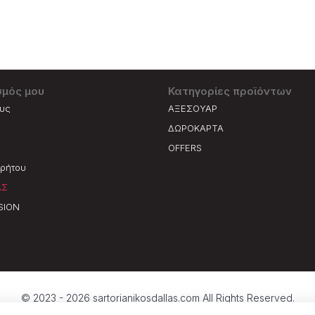
σμός μου
Κατηγορίες προϊόντων
ους
ΑΞΕΣΟΥΑΡ
ΔΩΡΟΚΑΡΤΑ
OFFERS
ρρήτου
ΑΣ
SION
© 2023 - 2026 sartorianikosdallas.com All Rights Reserved.